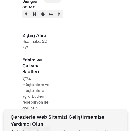
Saulgau
88348
2 Şarj Aleti
Hız: maks. 22
kW
Erişim ve
Çalışma
Saatleri
7/24
müşterilere ve
müşterilere
açık. Lütfen
resepsiyon ile
görüşün
Çerezlerle Web Sitemizi Geliştirmemize
Yardımcı Olun
Website
+49