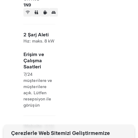
1N9
2 Şarj Aleti
Hız: maks. 8 kW
Erişim ve
Çalışma
Saatleri
7/24
müşterilere ve
müşterilere
açık. Lütfen
resepsiyon ile
görüşün
Website
(519)
& Phone
Çerezlerle Web Sitemizi Geliştirmemize
680-