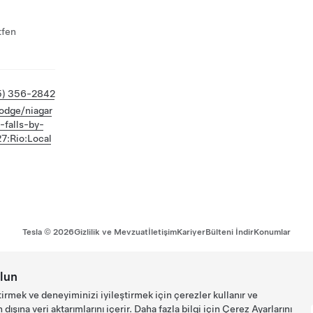
tfen
5) 356-2842
odge/niagar
-falls-by-
7:Rio:Local
Tesla ©
2026
Gizlilik ve Mevzuat
İletişim
Kariyer
Bülteni İndir
Konumlar
lun
tirmek ve deneyiminizi iyileştirmek için çerezler kullanır ve
ışına veri aktarımlarını içerir. Daha fazla bilgi için
Çerez Ayarlarını