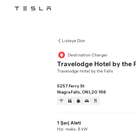
Tesla
Skip to main content
Listeye Dön
Destination Charger
Travelodge Hotel by the F
Travelodge Hotel by the Falls
5257 Ferry St
Niagra Falls, ON L2G 1R6
1 Şarj Aleti
Hız: maks. 8 kW