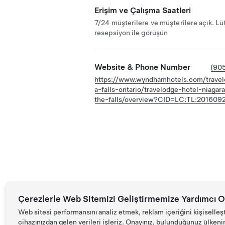
Erişim ve Çalışma Saatleri
7/24 müşterilere ve müşterilere açık. Lü
resepsiyon ile görüşün
Website & Phone Number
(90
https://www.wyndhamhotels.com/travel
a-falls-ontario/travelodge-hotel-niagara
the-falls/overview?CID=LC:TL:2016092
Çerezlerle Web Sitemizi Geliştirmemize Yardımcı O
Web sitesi performansını analiz etmek, reklam içeriğini kişiselleş
cihazınızdan gelen verileri işleriz. Onayınız, bulunduğunuz ülkenin d