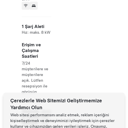
1 Şarj Aleti
Hız: maks. 8 kW
Erişim ve
Çalışma
Saatleri
7/24
müşterilere ve
müşterilere
açık. Lütfen
resepsiyon ile
görüşün
Çerezlerle Web Sitemizi Geliştirmemize
Yardımcı Olun
Website
(800)
Web sitesi performansını analiz etmek, reklam içeriğini
& Phone
665-
kişiselleştirmek ve deneyiminizi iyileştirmek için çerezler
Number
2311
kullanır ve cihazınızdan gelen verileri işleriz. Onayınız,