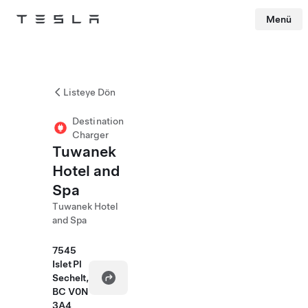
Menü
Tesla
Skip to main content
Listeye Dön
Destination
Charger
Tuwanek
Hotel and
Spa
Tuwanek Hotel
and Spa
7545
Islet Pl
Sechelt,
BC V0N
3A4