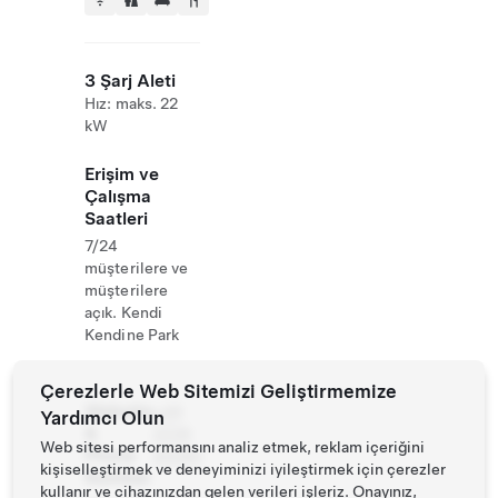
3 Şarj Aleti
Hız: maks. 22
kW
Erişim ve
Çalışma
Saatleri
7/24
müşterilere ve
müşterilere
açık. Kendi
Kendine Park
Çerezlerle Web Sitemizi Geliştirmemize
Website
+49
Yardımcı Olun
&
2336
Web sitesi performansını analiz etmek, reklam içeriğini
Phone
40080
kişiselleştirmek ve deneyiminizi iyileştirmek için çerezler
Number
kullanır ve cihazınızdan gelen verileri işleriz. Onayınız,