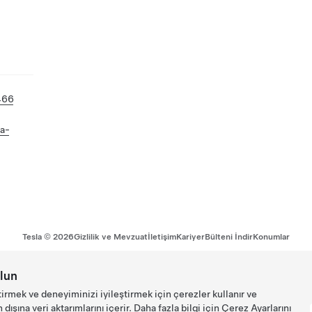
466
wa-
Tesla ©
2026
Gizlilik ve Mevzuat
İletişim
Kariyer
Bülteni İndir
Konumlar
lun
tirmek ve deneyiminizi iyileştirmek için çerezler kullanır ve
ışına veri aktarımlarını içerir. Daha fazla bilgi için
Çerez Ayarlarını