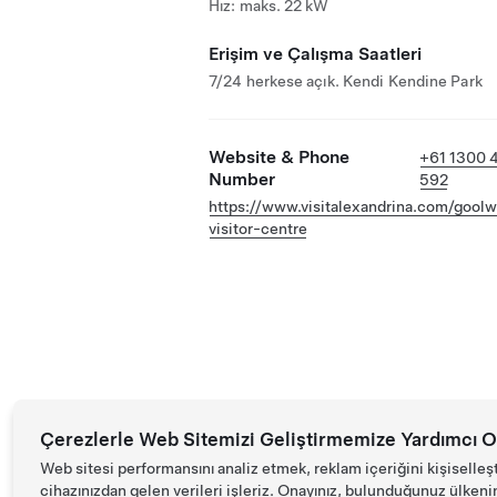
Hız: maks. 22 kW
Erişim ve Çalışma Saatleri
7/24 herkese açık. Kendi Kendine Park
Website & Phone
+61 1300 
Number
592
https://www.visitalexandrina.com/gool
visitor-centre
Çerezlerle Web Sitemizi Geliştirmemize Yardımcı O
Web sitesi performansını analiz etmek, reklam içeriğini kişiselleş
cihazınızdan gelen verileri işleriz. Onayınız, bulunduğunuz ülkenin d