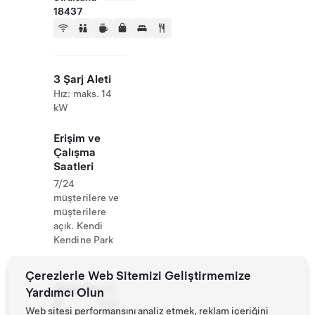
18437
3 Şarj Aleti
Hız: maks. 14
kW
Erişim ve
Çalışma
Saatleri
7/24
müşterilere ve
müşterilere
açık. Kendi
Kendine Park
Çerezlerle Web Sitemizi Geliştirmemize
Website
+49
Yardımcı Olun
&
3831
Web sitesi performansını analiz etmek, reklam içeriğini