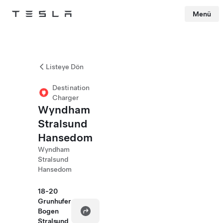
Menü
Tesla
Skip to main content
Listeye Dön
Destination
Charger
Wyndham
Stralsund
Hansedom
Wyndham
Stralsund
Hansedom
18-20
Grunhufer
Bogen
Stralsund