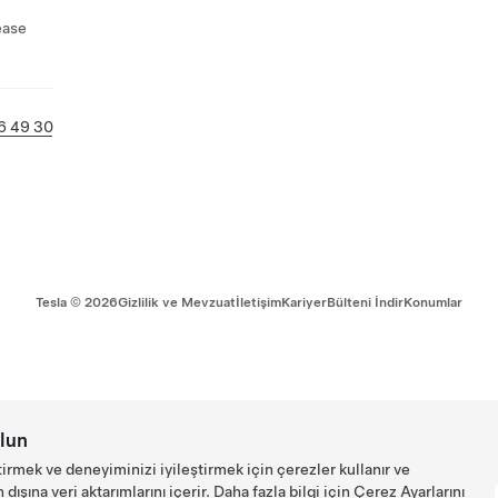
ease
6 49 30
Tesla ©
2026
Gizlilik ve Mevzuat
İletişim
Kariyer
Bülteni İndir
Konumlar
lun
tirmek ve deneyiminizi iyileştirmek için çerezler kullanır ve
ışına veri aktarımlarını içerir. Daha fazla bilgi için
Çerez Ayarlarını