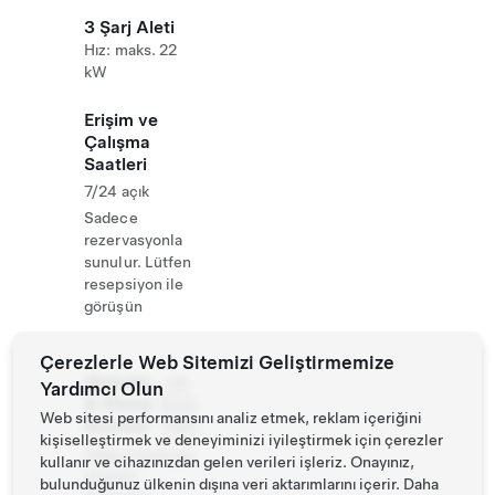
3 Şarj Aleti
Hız: maks. 22
kW
Erişim ve
Çalışma
Saatleri
7/24 açık
Sadece
rezervasyonla
sunulur. Lütfen
resepsiyon ile
görüşün
Çerezlerle Web Sitemizi Geliştirmemize
Website
+49
Yardımcı Olun
& Phone
8322
Web sitesi performansını analiz etmek, reklam içeriğini
Number
7060
kişiselleştirmek ve deneyiminizi iyileştirmek için çerezler
https://www.pa
kullanır ve cihazınızdan gelen verileri işleriz. Onayınız,
rkhotel-
bulunduğunuz ülkenin dışına veri aktarımlarını içerir. Daha