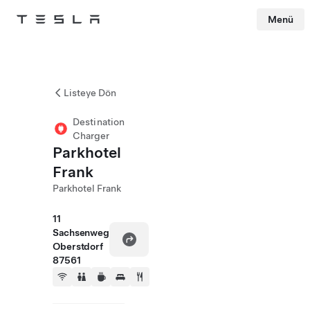
Menü
Tesla
Skip to main content
Listeye Dön
Destination
Charger
Parkhotel
Frank
Parkhotel Frank
11
Sachsenweg
Oberstdorf
87561