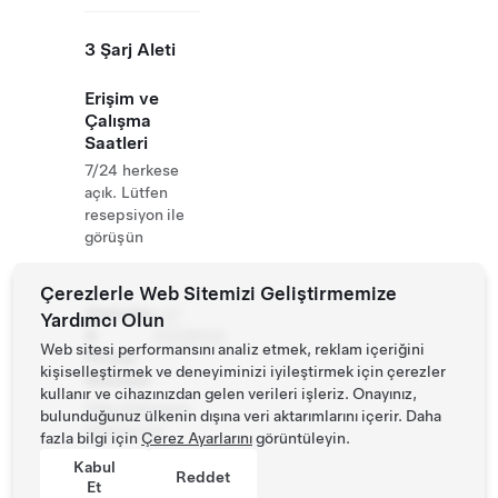
3 Şarj Aleti
Erişim ve
Çalışma
Saatleri
7/24 herkese
açık. Lütfen
resepsiyon ile
görüşün
Çerezlerle Web Sitemizi Geliştirmemize
Website
+47
Yardımcı Olun
&
41528522
Web sitesi performansını analiz etmek, reklam içeriğini
Phone
kişiselleştirmek ve deneyiminizi iyileştirmek için çerezler
Number
kullanır ve cihazınızdan gelen verileri işleriz. Onayınız,
http://aamnesc
bulunduğunuz ülkenin dışına veri aktarımlarını içerir. Daha
amping.no/
fazla bilgi için
Çerez Ayarlarını
görüntüleyin.
Kabul
Reddet
Et