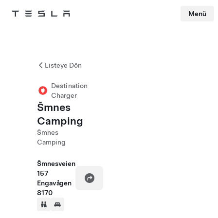
Menü
Tesla
Skip to main content
Listeye Dön
Destination
Charger
Šmnes
Camping
Šmnes
Camping
Šmnesveien
157
Engavågen
8170