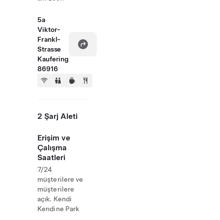
5a
Viktor-
Frankl-
Strasse
Kaufering
86916
2 Şarj Aleti
Erişim ve
Çalışma
Saatleri
7/24
müşterilere ve
müşterilere
açık. Kendi
Kendine Park