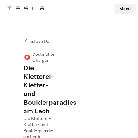
Menü
Tesla
Skip to main content
Listeye Dön
Destination
Charger
Die
Kletterei-
Kletter-
und
Boulderparadies
am Lech
Die Kletterei-
Kletter- und
Boulderparadies
am Lech