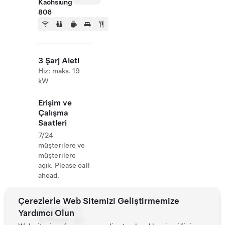
Kaohsiung
806
3 Şarj Aleti
Hız: maks. 19
kW
Erişim ve
Çalışma
Saatleri
7/24
müşterilere ve
müşterilere
açık. Please call
ahead.
Çerezlerle Web Sitemizi Geliştirmemize
Website
07
Yardımcı Olun
& Phone
821