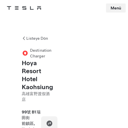
Menü
Tesla
Skip to main content
Listeye Dön
Destination
Charger
Hoya
Resort
Hotel
Kaohsiung
高雄富野渡假酒
店
99號 B1 瑞
田街
前鎮區,