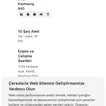
Kaohsiung
840
10 Şarj Aleti
Hız: maks. 16
kW
Erişim ve
Çalışma
Saatleri
7/24 herkese
açık. Kendi
Kendine Park
Çerezlerle Web Sitemizi Geliştirmemize
Yardımcı Olun
Website
07
Web sitesi performansını analiz etmek, reklam içeriğini
& Phone
656
kişiselleştirmek ve deneyiminizi iyileştirmek için çerezler
Number
8100
kullanır ve cihazınızdan gelen verileri işleriz. Onayınız,