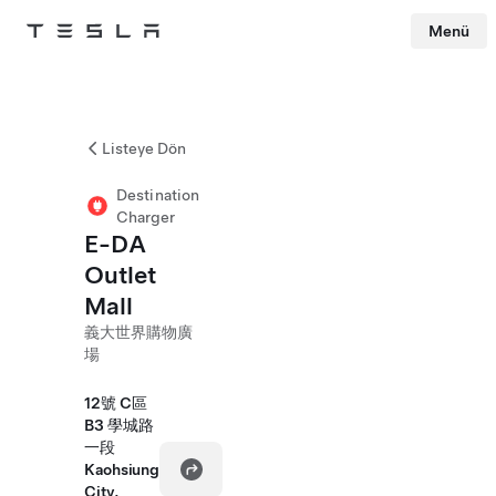
Menü
Tesla
Skip to main content
Listeye Dön
Destination
Charger
E-DA
Outlet
Mall
義大世界購物廣
場
12號 C區
B3 學城路
一段
Kaohsiung
City,