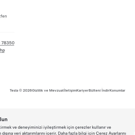
tfen
 78350
php
Tesla ©
2026
Gizlilik ve Mevzuat
İletişim
Kariyer
Bülteni İndir
Konumlar
lun
tirmek ve deneyiminizi iyileştirmek için çerezler kullanır ve
ışına veri aktarımlarını içerir. Daha fazla bilgi için
Çerez Ayarlarını