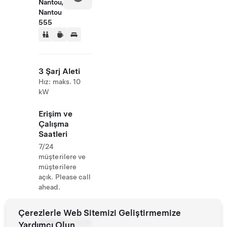
Nantou,
Nantou
555
3 Şarj Aleti
Hız: maks. 10
kW
Erişim ve
Çalışma
Saatleri
7/24
müşterilere ve
müşterilere
açık. Please call
ahead.
Çerezlerle Web Sitemizi Geliştirmemize
Website
0978
Yardımcı Olun