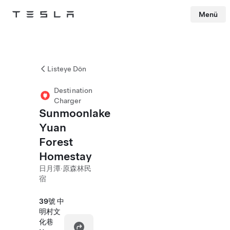
Menü
Tesla
Skip to main content
Listeye Dön
Destination
Charger
Sunmoonlake
Yuan
Forest
Homestay
日月潭‧原森林民
宿
39號 中
明村文
化巷