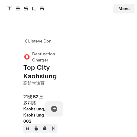
Menü
Tesla
Skip to main content
Listeye Dön
Destination
Charger
Top City
Kaohsiung
高雄大遠百
21號 B2 三
多四路
Kaohsiung,
Kaohsiung
802