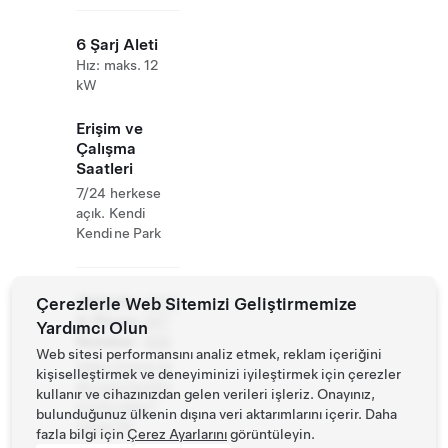
6 Şarj Aleti
Hız: maks. 12
kW
Erişim ve
Çalışma
Saatleri
7/24 herkese
açık. Kendi
Kendine Park
Website
Çerezlerle Web Sitemizi Geliştirmemize
0800
& Phone
667
Yardımcı Olun
Number
688
Web sitesi performansını analiz etmek, reklam içeriğini
https://www.fe
kişiselleştirmek ve deneyiminizi iyileştirmek için çerezler
ds.com.tw/stor
kullanır ve cihazınızdan gelen verileri işleriz. Onayınız,
e/info.aspx?
bulunduğunuz ülkenin dışına veri aktarımlarını içerir. Daha
store=16
fazla bilgi için
Çerez Ayarlarını
görüntüleyin.