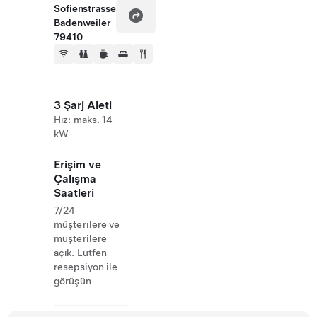
Sofienstrasse
Badenweiler
79410
3 Şarj Aleti
Hız: maks. 14
kW
Erişim ve
Çalışma
Saatleri
7/24
müşterilere ve
müşterilere
açık. Lütfen
resepsiyon ile
görüşün