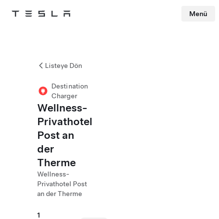
Menü
Tesla
Skip to main content
Listeye Dön
Destination
Charger
Wellness-
Privathotel
Post an
der
Therme
Wellness-
Privathotel Post
an der Therme
1