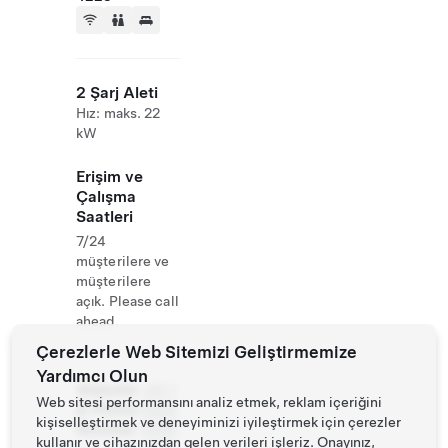
2 Şarj Aleti
Hız: maks. 22
kW
Erişim ve
Çalışma
Saatleri
7/24
müşterilere ve
müşterilere
açık. Please call
ahead.
Çerezlerle Web Sitemizi Geliştirmemize
Yardımcı Olun
Website
+61 7
Web sitesi performansını analiz etmek, reklam içeriğini
& Phone
5506
kişiselleştirmek ve deneyiminizi iyileştirmek için çerezler
Number
5555
kullanır ve cihazınızdan gelen verileri işleriz. Onayınız,