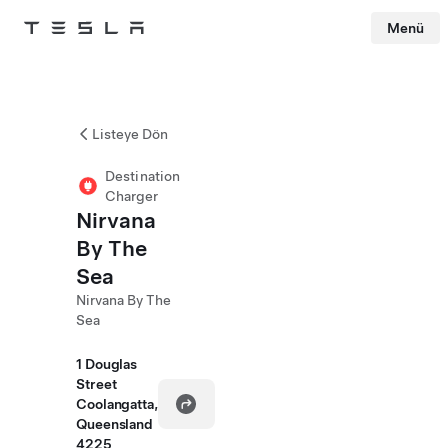
Menü
Tesla
Skip to main content
Listeye Dön
Destination
Charger
Nirvana
By The
Sea
Nirvana By The
Sea
1 Douglas
Street
Coolangatta,
Queensland
4225