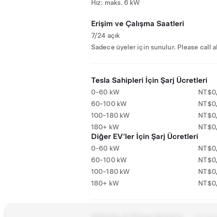
Hız: maks. 6 kW
Erişim ve Çalışma Saatleri
7/24 açık
Sadece üyeler için sunulur. Please call 
Tesla Sahipleri İçin Şarj Ücretleri
0-60 kW
NT$0
60-100 kW
NT$0
100-180 kW
NT$0
180+ kW
NT$0
Diğer EV'ler İçin Şarj Ücretleri
0-60 kW
NT$0
60-100 kW
NT$0
100-180 kW
NT$0
180+ kW
NT$0
Website & Phone Number
02 26