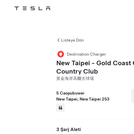
Tesla
Skip to main content
Listeye Dön
Destination Charger
New Taipei - Gold Coast 
Country Club
黃金海岸高爾夫球場
5 Caopubuwei
New Taipei, New Taipei 253
3 Şarj Aleti