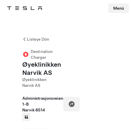
Menü
Tesla
Skip to main content
Listeye Dön
Destination
Charger
Øyeklinikken
Narvik AS
Øyeklinikken
Narvik AS
Administrasjonsveien
1-B
Narvik 8514