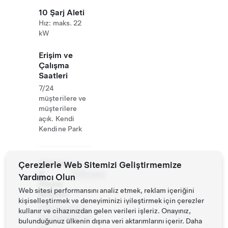
10 Şarj Aleti
Hız: maks. 22
kW
Erişim ve
Çalışma
Saatleri
7/24
müşterilere ve
müşterilere
açık. Kendi
Kendine Park
Website
Çerezlerle Web Sitemizi Geliştirmemize
+47
&
76950450
Yardımcı Olun
Phone
Web sitesi performansını analiz etmek, reklam içeriğini
Number
kişiselleştirmek ve deneyiminizi iyileştirmek için çerezler
http://oyeklinik
kullanır ve cihazınızdan gelen verileri işleriz. Onayınız,
ken.blogspot.co
bulunduğunuz ülkenin dışına veri aktarımlarını içerir. Daha
m/