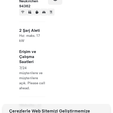
Neukirchen
94362
2 Şarj Aleti
Hız: maks. 17
kW
Erişim ve
Çalışma
Saatleri
7/24
müşterilere ve
müşterilere
açık. Please call
ahead.
Website
+49
&
Çerezlerle Web Sitemizi Geliştirmemize
9961