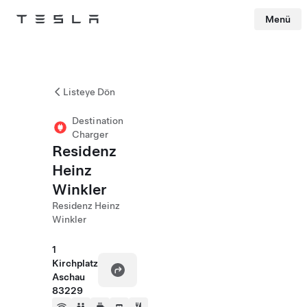
Menü
Tesla
Skip to main content
Listeye Dön
Destination
Charger
Residenz
Heinz
Winkler
Residenz Heinz
Winkler
1
Kirchplatz
Aschau
83229