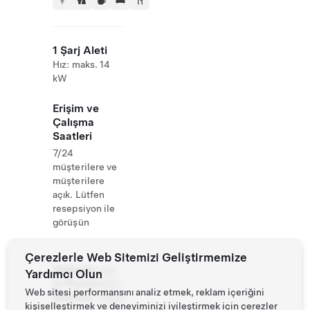
1 Şarj Aleti
Hız: maks. 14
kW
Erişim ve
Çalışma
Saatleri
7/24
müşterilere ve
müşterilere
açık. Lütfen
resepsiyon ile
görüşün
Çerezlerle Web Sitemizi Geliştirmemize
Website
+49
Yardımcı Olun
& Phone
8052
Web sitesi performansını analiz etmek, reklam içeriğini
Number
17990
kişiselleştirmek ve deneyiminizi iyileştirmek için çerezler