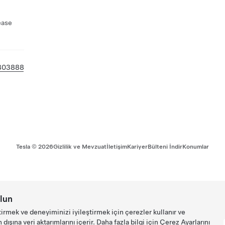
ease
803888
Tesla ©
2026
Gizlilik ve Mevzuat
İletişim
Kariyer
Bülteni İndir
Konumlar
lun
tirmek ve deneyiminizi iyileştirmek için çerezler kullanır ve
ışına veri aktarımlarını içerir. Daha fazla bilgi için
Çerez Ayarlarını