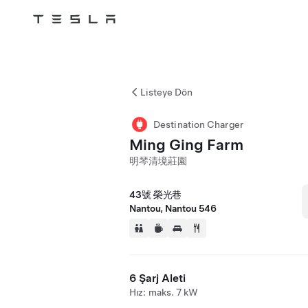
Tesla
Skip to main content
Listeye Dön
Destination Charger
Ming Ging Farm
明琴清境莊園
43號 榮光巷
Nantou, Nantou 546
6 Şarj Aleti
Hız: maks. 7 kW