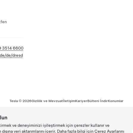
tfen
9 3514 6600
/de/de/dresd
Tesla ©
2026
Gizlilik ve Mevzuat
İletişim
Kariyer
Bülteni İndir
Konumlar
lun
tirmek ve deneyiminizi iyileştirmek için çerezler kullanır ve
ışına veri aktarımlarını içerir. Daha fazla bilgi için
Çerez Ayarlarını