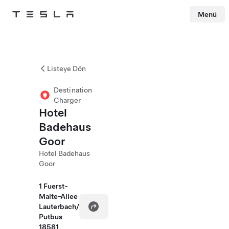
Menü
Tesla
Skip to main content
Listeye Dön
Destination
Charger
Hotel
Badehaus
Goor
Hotel Badehaus
Goor
1 Fuerst-
Malte-Allee
Lauterbach/
Putbus
18581