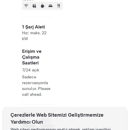
1 Şarj Aleti
Hız: maks. 22
kW
Erişim ve
Çalışma
Saatleri
7/24 açık
Sadece
rezervasyonla
sunulur. Please
call ahead.
Website
Çerezlerle Web Sitemizi Geliştirmemize
+49
&
3830
Yardımcı Olun
Phone
188260
Web sitesi performansını analiz etmek, reklam içeriğini