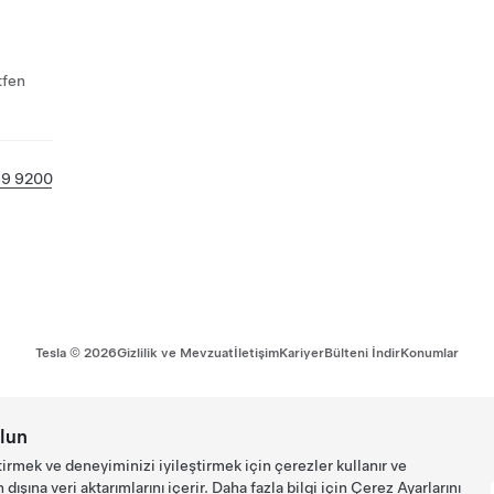
tfen
49 9200
Tesla ©
2026
Gizlilik ve Mevzuat
İletişim
Kariyer
Bülteni İndir
Konumlar
lun
tirmek ve deneyiminizi iyileştirmek için çerezler kullanır ve
ışına veri aktarımlarını içerir. Daha fazla bilgi için
Çerez Ayarlarını