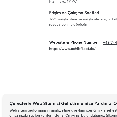
Hız: maks. 17 kW
Erişim ve Çalışma Saatleri
7/24 müşterilere ve müşterilere açık. Lü
resepsiyon ile görüşün
Website & Phone Number
+49 74
https://www.schliffkopf.de/
Çerezlerle Web Sitemizi Geliştirmemize Yardımcı O
Web sitesi performansını analiz etmek, reklam içeriğini kişiselleş
cihazınızdan gelen verileri işleriz. Onayınız, bulunduğunuz ülkenin d