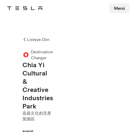
Menü
Tesla
Skip to main content
Listeye Dön
Destination
Charger
Chia Yi
Cultural
&
Creative
Industries
Park
嘉義文化創意產
業園區