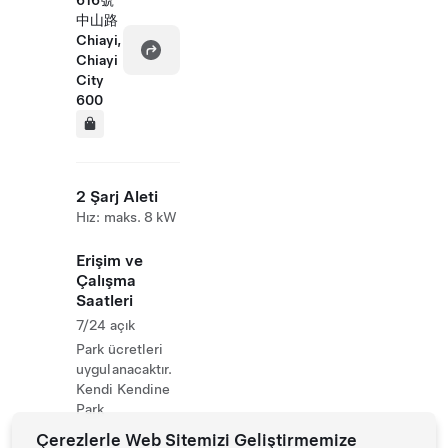
616號
中山路
Chiayi,
Chiayi
City
600
2 Şarj Aleti
Hız: maks. 8 kW
Erişim ve
Çalışma
Saatleri
7/24 açık
Park ücretleri
uygulanacaktır.
Kendi Kendine
Park
Çerezlerle Web Sitemizi Geliştirmemize