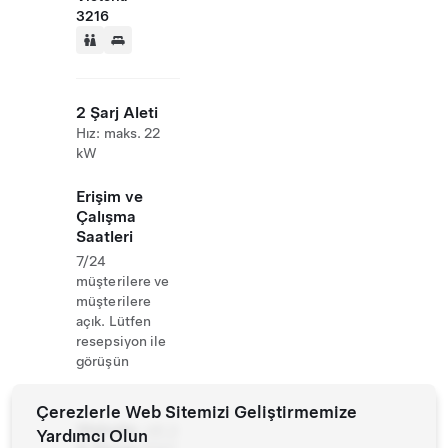
3216
2 Şarj Aleti
Hız: maks. 22
kW
Erişim ve
Çalışma
Saatleri
7/24
müşterilere ve
müşterilere
açık. Lütfen
resepsiyon ile
görüşün
Çerezlerle Web Sitemizi Geliştirmemize
Website
+61 3
Yardımcı Olun