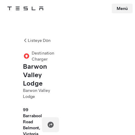
Menü
Tesla
Skip to main content
Listeye Dön
Destination
Charger
Barwon
Valley
Lodge
Barwon Valley
Lodge
99
Barrabool
Road
Belmont,
Victoria