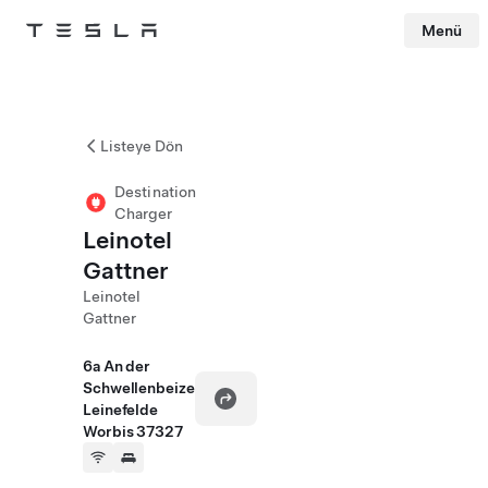
Menü
Tesla
Skip to main content
Listeye Dön
Destination
Charger
Leinotel
Gattner
Leinotel
Gattner
6a An der
Schwellenbeize
Leinefelde
Worbis 37327