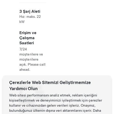
3 Şarj Aleti
Hız: maks. 22
kW
Erişim ve
Çalışma
Saatleri
7/24
müşterilere ve
müşterilere
açık. Please call
ahead.
Çerezlerle Web Sitemizi Geliştirmemize
Website
+49
Yardımcı Olun
&
3605
Web sitesi performansını analiz etmek, reklam içeriğini
Phone
5422115
kişiselleştirmek ve deneyiminizi iyileştirmek için çerezler
Number
kullanır ve cihazınızdan gelen verileri işleriz. Onayınız,
https://leinotel.
bulunduğunuz ülkenin dışına veri aktarımlarını içerir. Daha
de/