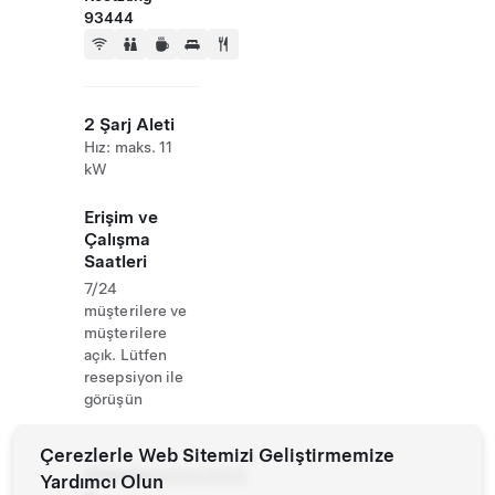
93444
2 Şarj Aleti
Hız: maks. 11
kW
Erişim ve
Çalışma
Saatleri
7/24
müşterilere ve
müşterilere
açık. Lütfen
resepsiyon ile
görüşün
Çerezlerle Web Sitemizi Geliştirmemize
Website
4999419500
Yardımcı Olun