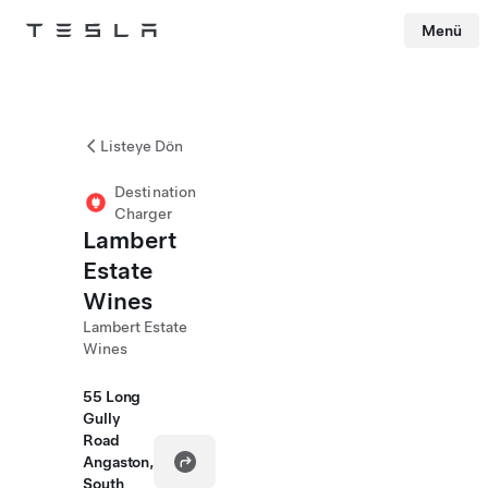
Menü
Tesla
Skip to main content
Listeye Dön
Destination
Charger
Lambert
Estate
Wines
Lambert Estate
Wines
55 Long
Gully
Road
Angaston,
South