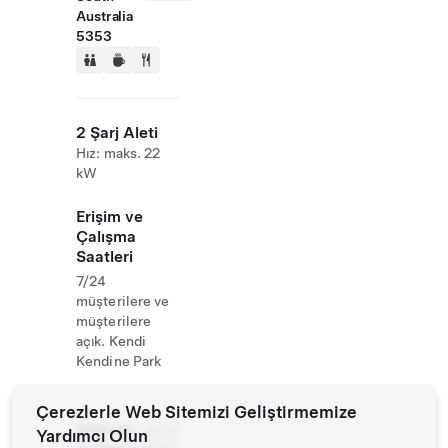
Australia
5353
2 Şarj Aleti
Hız: maks. 22
kW
Erişim ve
Çalışma
Saatleri
7/24
müşterilere ve
müşterilere
açık. Kendi
Kendine Park
Çerezlerle Web Sitemizi Geliştirmemize
Website
+61 8
Yardımcı Olun