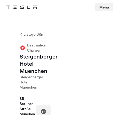
Menü
Tesla
Skip to main content
Listeye Dön
Destination
Charger
Steigenberger
Hotel
Muenchen
Steigenberger
Hotel
Muenchen
85
Berliner
Straße
München,