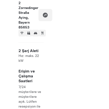
2
Zornedinger
Straße
Aying,
Bayern
85653
2 Şarj Aleti
Hız: maks. 22
kW
Erişim ve
Çalışma
Saatleri
7/24
müşterilere ve
müşterilere
açık. Lütfen
resepsiyon ile