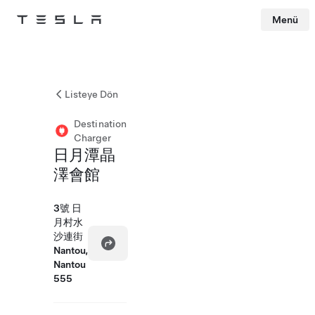
Menü
Tesla
Skip to main content
Listeye Dön
Destination
Charger
日月潭晶
澤會館
3號 日
月村水
沙連街
Nantou,
Nantou
555