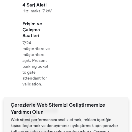
4 Şarj Aleti
Hız: maks. 7 kW
Erişim ve
Çalışma
Saatleri
7/24
müşterilere ve
müşterilere
açık. Present
parking ticket
to gate
attendant for
validation.
Website
Çerezlerle Web Sitemizi Geliştirmemize
049
&
7008188
Yardımcı Olun
Phone
Web sitesi performansını analiz etmek, reklam içeriğini
Number
kişiselleştirmek ve deneyiminizi iyileştirmek için çerezler
https://www.th
kullanır ve cihazınızdan gelen verileri işleriz. Onayınız,