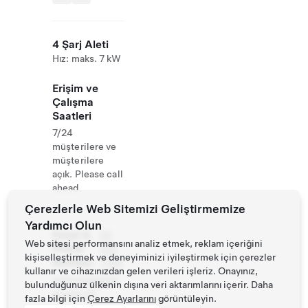
4 Şarj Aleti
Hız: maks. 7 kW
Erişim ve
Çalışma
Saatleri
7/24
müşterilere ve
müşterilere
açık. Please call
ahead.
Çerezlerle Web Sitemizi Geliştirmemize
Yardımcı Olun
Email &
03
Web sitesi performansını analiz etmek, reklam içeriğini
Phone
928
kişiselleştirmek ve deneyiminizi iyileştirmek için çerezler
Number
7700
kullanır ve cihazınızdan gelen verileri işleriz. Onayınız,
www.dubaimot
bulunduğunuz ülkenin dışına veri aktarımlarını içerir. Daha
el.com.tw
fazla bilgi için
Çerez Ayarlarını
görüntüleyin.