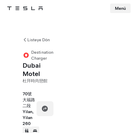
Menü
Tesla
Skip to main content
Listeye Dön
Destination
Charger
Dubai
Motel
杜拜時尚戀館
70號
大福路
二段
Yilan,
Yilan
260