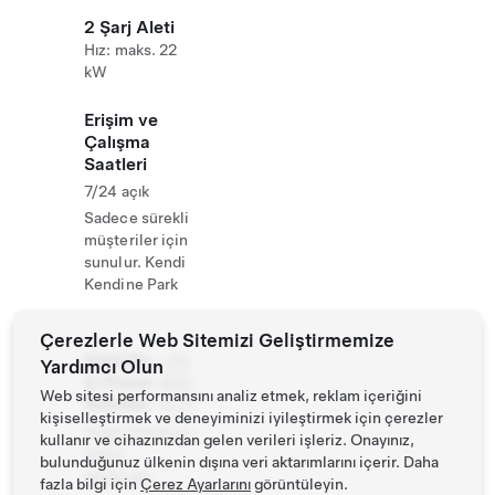
2 Şarj Aleti
Hız: maks. 22
kW
Erişim ve
Çalışma
Saatleri
7/24 açık
Sadece sürekli
müşteriler için
sunulur. Kendi
Kendine Park
Çerezlerle Web Sitemizi Geliştirmemize
Website
+49
Yardımcı Olun
& Phone
2501
Web sitesi performansını analiz etmek, reklam içeriğini
Number
5777
kişiselleştirmek ve deneyiminizi iyileştirmek için çerezler
https://www.ey
kullanır ve cihazınızdan gelen verileri işleriz. Onayınız,
mann-
bulunduğunuz ülkenin dışına veri aktarımlarını içerir. Daha
sauna.de/
fazla bilgi için
Çerez Ayarlarını
görüntüleyin.