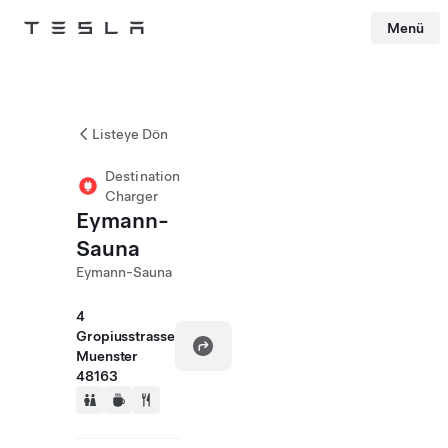
Menü
Tesla
Skip to main content
Listeye Dön
Destination
Charger
Eymann-
Sauna
Eymann-Sauna
4
Gropiusstrasse
Muenster
48163