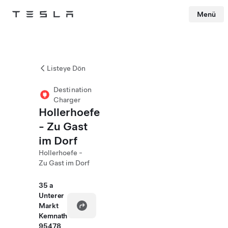
Menü
Tesla
Skip to main content
Listeye Dön
Destination
Charger
Hollerhoefe
- Zu Gast
im Dorf
Hollerhoefe -
Zu Gast im Dorf
35 a
Unterer
Markt
Kemnath
95478