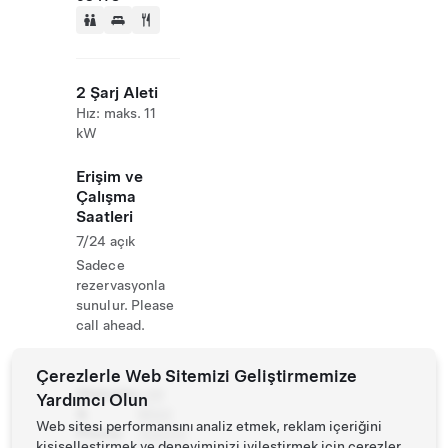
2 Şarj Aleti
Hız: maks. 11
kW
Erişim ve
Çalışma
Saatleri
7/24 açık
Sadece
rezervasyonla
sunulur. Please
call ahead.
Çerezlerle Web Sitemizi Geliştirmemize
Website
+49
Yardımcı Olun
&
9642
Web sitesi performansını analiz etmek, reklam içeriğini
Phone
704310
kişiselleştirmek ve deneyiminizi iyileştirmek için çerezler