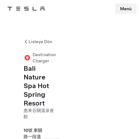
Menü
Tesla
Skip to main content
Listeye Dön
Destination
Charger
Bali
Nature
Spa Hot
Spring
Resort
惠來谷關溫泉會
館
10號 東關
路一段溫