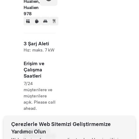
Hualien,
Hualien
978
3 Şarj Aleti
Hız: maks. 7 kW
Erişim ve
Çalışma
Saatleri
7/24
müşterilere ve
müşterilere
açık. Please call
ahead.
Çerezlerle Web Sitemizi Geliştirmemize
Website
02
Yardımcı Olun
& Phone
8978