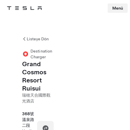
Menü
Tesla
Skip to main content
Listeye Dön
Destination
Charger
Grand
Cosmos
Resort
Ruisui
瑞穂天合國際觀
光酒店
368號
溫泉路
二段