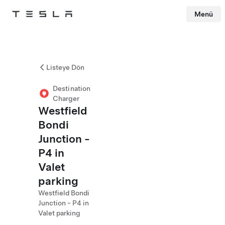
Menü
Tesla
Skip to main content
Listeye Dön
Destination
Charger
Westfield
Bondi
Junction -
P4 in
Valet
parking
Westfield Bondi
Junction - P4 in
Valet parking