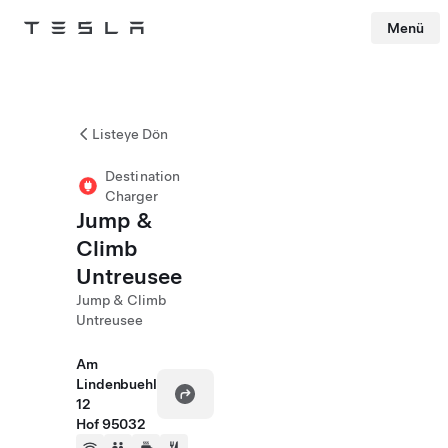
Menü
Tesla
Skip to main content
Listeye Dön
Destination
Charger
Jump &
Climb
Untreusee
Jump & Climb
Untreusee
Am
Lindenbuehl
12
Hof 95032