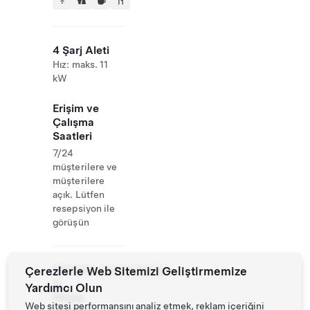
4 Şarj Aleti
Hız: maks. 11
kW
Erişim ve
Çalışma
Saatleri
7/24
müşterilere ve
müşterilere
açık. Lütfen
resepsiyon ile
görüşün
Website
Çerezlerle Web Sitemizi Geliştirmemize
4992818186362
&
Yardımcı Olun
Phone
Web sitesi performansını analiz etmek, reklam içeriğini