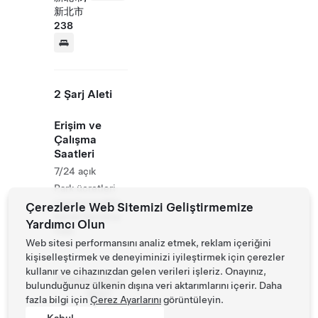
新北市
238
2 Şarj Aleti
Erişim ve
Çalışma
Saatleri
7/24 açık
Park ücretleri
uygulanacaktır.
Çerezlerle Web Sitemizi Geliştirmemize
Kendi Kendine
Yardımcı Olun
Park
Web sitesi performansını analiz etmek, reklam içeriğini
kişiselleştirmek ve deneyiminizi iyileştirmek için çerezler
kullanır ve cihazınızdan gelen verileri işleriz. Onayınız,
Phone
02 2682
bulunduğunuz ülkenin dışına veri aktarımlarını içerir. Daha
5527
fazla bilgi için
Çerez Ayarlarını
görüntüleyin.