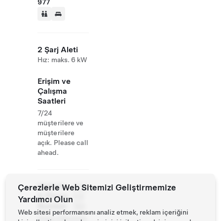
977
2 Şarj Aleti
Hız: maks. 6 kW
Erişim ve
Çalışma
Saatleri
7/24
müşterilere ve
müşterilere
açık. Please call
ahead.
Website
Çerezlerle Web Sitemizi Geliştirmemize
0913
& Phone
516
Yardımcı Olun
Number
760
Web sitesi performansını analiz etmek, reklam içeriğini
https://dearbnb.