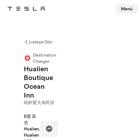
Menü
Tesla
Skip to main content
Listeye Dön
Destination
Charger
Hualien
Boutique
Ocean
Inn
純粹愛大海民宿
5號 富
光
Hualien,
Hualien