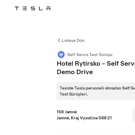
Tesla
Skip to main content
Listeye Dön
Self Servis Test Sürüşü
Hotel Rytírsko - Self Serv
Demo Drive
Tesiste Tesla personeli olmadan Self S
Test Sürüşleri.
156 Jamné
Jamné, Kraj Vysočina 588 21