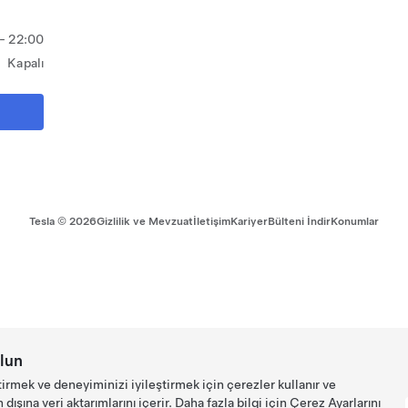
- 22:00
Kapalı
Tesla ©
2026
Gizlilik ve Mevzuat
İletişim
Kariyer
Bülteni İndir
Konumlar
lun
tirmek ve deneyiminizi iyileştirmek için çerezler kullanır ve
ışına veri aktarımlarını içerir. Daha fazla bilgi için
Çerez Ayarlarını