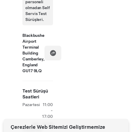
personeli
olmadan Self
Servis Test
Sürüşleri.
Blackbushe
Airport
Terminal
Building
Camberley,
England
GU17 9LQ
Test Sürüşü
Saatleri
Pazartesi
11:00
-
17:00
Salı -
10:00
Çerezlerle Web Sitemizi Geliştirmemize
Cumartesi
-