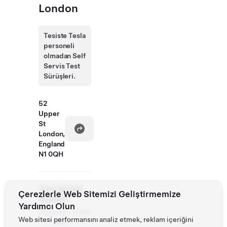
London
Tesiste Tesla
personeli
olmadan Self
Servis Test
Sürüşleri.
52
Upper
St
London,
England
N1 0QH
Test Sürüşü
Çerezlerle Web Sitemizi Geliştirmemize
Saatleri
Yardımcı Olun
Pazartesi
10:00
Web sitesi performansını analiz etmek, reklam içeriğini
- Pazar
-