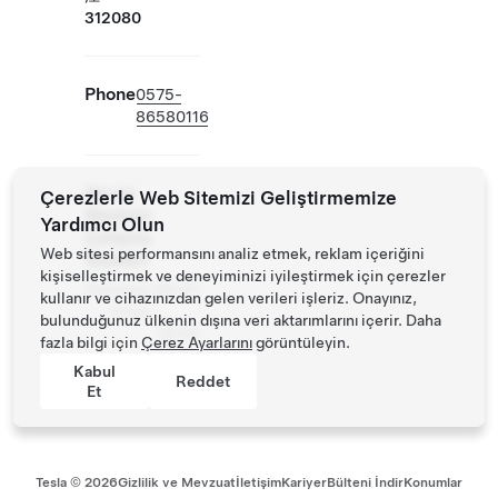
312080
Phone
0575-
86580116
Servis
Çerezlerle Web Sitemizi Geliştirmemize
Merkezi
Yardımcı Olun
Çalışma
Web sitesi performansını analiz etmek, reklam içeriğini
Saatleri
kişiselleştirmek ve deneyiminizi iyileştirmek için çerezler
Pazartesi
09:00
kullanır ve cihazınızdan gelen verileri işleriz. Onayınız,
- Pazar
-
bulunduğunuz ülkenin dışına veri aktarımlarını içerir. Daha
18:00
fazla bilgi için
Çerez Ayarlarını
görüntüleyin.
Kabul
Reddet
Et
Tesla ©
2026
Gizlilik ve Mevzuat
İletişim
Kariyer
Bülteni İndir
Konumlar