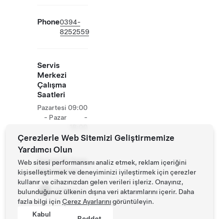
Phone
0394-
8252559
Servis
Merkezi
Çalışma
Saatleri
Pazartesi
09:00
- Pazar
-
18:00
Çerezlerle Web Sitemizi Geliştirmemize
Yardımcı Olun
Tesiste Ek Tesla
Web sitesi performansını analiz etmek, reklam içeriğini
Operasyonları
kişiselleştirmek ve deneyiminizi iyileştirmek için çerezler
kullanır ve cihazınızdan gelen verileri işleriz. Onayınız,
Mağaza
bulunduğunuz ülkenin dışına veri aktarımlarını içerir. Daha
fazla bilgi için
Çerez Ayarlarını
görüntüleyin.
Kabul
Reddet