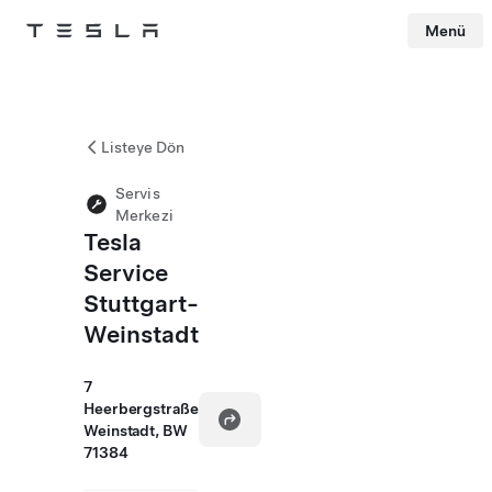
Menü
Tesla
Skip to main content
Listeye Dön
Servis
Merkezi
Tesla
Service
Stuttgart-
Weinstadt
7
Heerbergstraße
Weinstadt, BW
71384