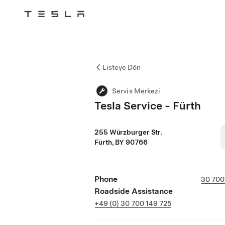
Tesla
Skip to main content
Listeye Dön
Servis Merkezi
Tesla Service - Fürth
255 Würzburger Str.
Fürth, BY 90766
Phone
30 700
Roadside Assistance
+49 (0) 30 700 149 725