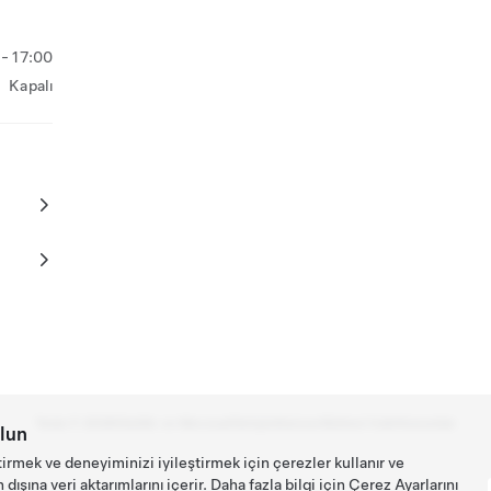
- 17:00
Kapalı
Tesla ©
2026
Gizlilik ve Mevzuat
İletişim
Kariyer
Bülteni İndir
Konumlar
lun
tirmek ve deneyiminizi iyileştirmek için çerezler kullanır ve
ışına veri aktarımlarını içerir. Daha fazla bilgi için
Çerez Ayarlarını